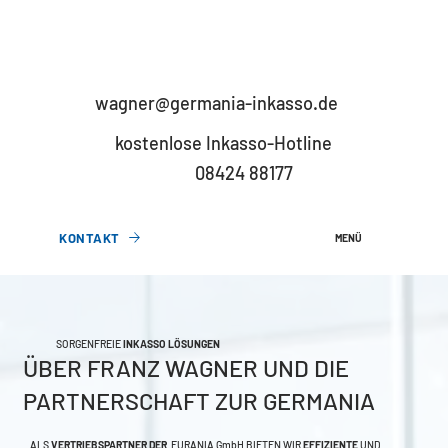
wagner@germania-inkasso.de
kostenlose Inkasso-Hotline
08424 88177
KONTAKT
MENÜ
SORGENFREIE
INKASSO LÖSUNGEN
ÜBER FRANZ WAGNER UND DIE
PARTNERSCHAFT ZUR GERMANIA
ALS
VERTRIEBSPARTNER DER
EURANIA GmbH
BIETEN WIR
EFFIZIENTE
UND